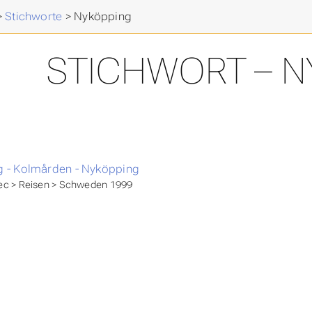
>
Stichworte
>
Nyköpping
STICHWORT – N
g - Kolmården - Nyköpping
ec > Reisen > Schweden 1999