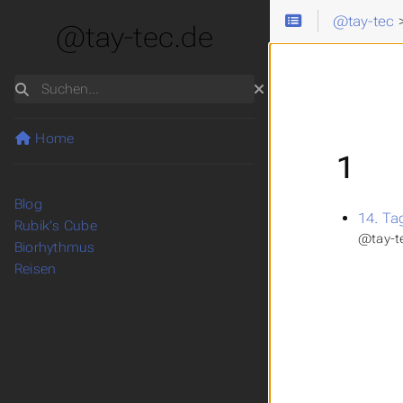
@tay-tec
@tay-tec.de
Suchen
Home
1
Blog
14. Ta
Rubik's Cube
@tay-t
Biorhythmus
Reisen