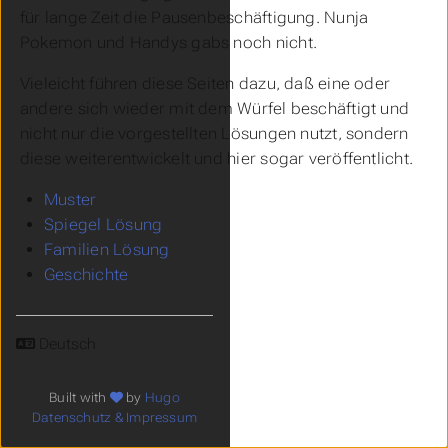
für lange Zeit die Pausenbeschäftigung. Nunja
Pokemon und Handys gabs noch nicht.
Vieleicht führen diese Seiten dazu, daß eine oder
andere sich wieder mit dem Würfel beschäftigt und
nicht nur die vorgestellten Lösungen nutzt, sondern
diese weiterentwickelt und hier sogar veröffentlicht.
Muster
Spiegel Lösung
Familien Lösung
Geschichte
Sprache
Built with
by
Hugo
Datenschutz & Impressum