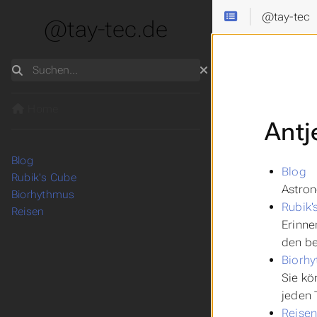
@tay-tec
@tay-tec.de
Suchen
Home
Antj
Blog
Blog
Rubik's Cube
Astro
Biorhythmus
Rubik'
Reisen
Erinne
den be
Biorh
Sie kö
jeden 
Reise