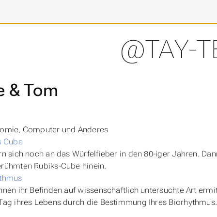
@TAY-T
e & Tom
nomie, Computer und Anderes
s Cube
rn sich noch an das Würfelfieber in den 80-iger Jahren. Da
rühmten Rubiks-Cube hinein.
ythmus
nnen ihr Befinden auf wissenschaftlich untersuchte Art ermit
Tag ihres Lebens durch die Bestimmung Ihres Biorhythmus
n